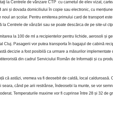
ţi la Centrele de vânzare CTP cu carnetul de elev vizat, cartea
14 ani și dovada domiciliului în copie sau electronic, cu mențiune
e noul an școlar. Pentru emiterea primului card de transport est
ă la Centrele de vânzări sau se poate descărca de pe site-ul ctpc
limitarea la 100 de ml a recipientelor pentru lichide, aerosoli și ge
al Cluj. Pasagerii vor putea transporta în bagajul de cabină reci
astă decizie a fost posibilă ca urmare a măsurilor implementate 
titeroristă din cadrul Serviciului Român de Informații și cu prod
ă că astăzi, vremea va fi deosebit de caldă, local calduroasă. C
i seara, când pe arii restrânse, îndeosebi la munte, se vor semn
moderat. Temperaturile maxime vor fi cuprinse între 28 și 32 de g