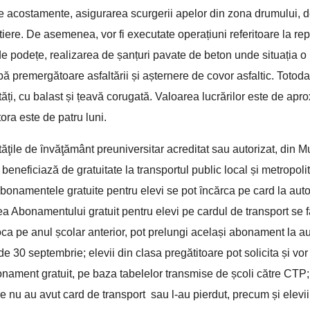
e acostamente, asigurarea scurgerii apelor din zona drumului,
tiere. De asemenea, vor fi executate operațiuni referitoare la rep
 de podețe, realizarea de șanțuri pavate de beton unde situația 
pă premergătoare asfaltării și așternere de covor asfaltic. Totodat
ăți, cu balast și țeavă corugată. Valoarea lucrărilor este de apro
ora este de patru luni.
tăţile de ȋnvăţământ preuniversitar acreditat sau autorizat, din Mu
neficiază de gratuitate la transportul public local și metropolit
abonamentele gratuite pentru elevi se pot ȋncărca pe card la aut
ea Abonamentului gratuit pentru elevi pe cardul de transport se f
a pe anul școlar anterior, pot prelungi același abonament la a
de 30 septembrie; elevii din clasa pregătitoare pot solicita și vor
onament gratuit, pe baza tabelelor transmise de școli către CTP;
nu au avut card de transport sau l-au pierdut, precum și elevii