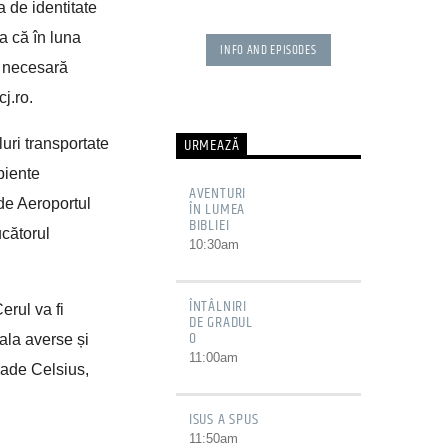
de a duce Evanghelia
 de identitate
până la marginile
a că în luna
pământului. Află cum
INFO AND EPISODES
lucrează Dumnezeu în
e necesară
cele mai [...]
j.ro.
URMEAZĂ
luri transportate
piente
AVENTURI
de Aeroportul
ÎN LUMEA
BIBLIEI
ucătorul
10:30
am
ÎNTÂLNIRI
erul va fi
DE GRADUL
0
ala averse și
11:00
am
rade Celsius,
ISUS A SPUS
11:50
am