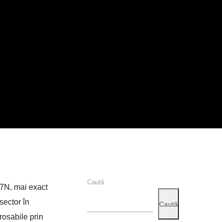
Caută
07N, mai exact
sector în
Caută
arosabile prin