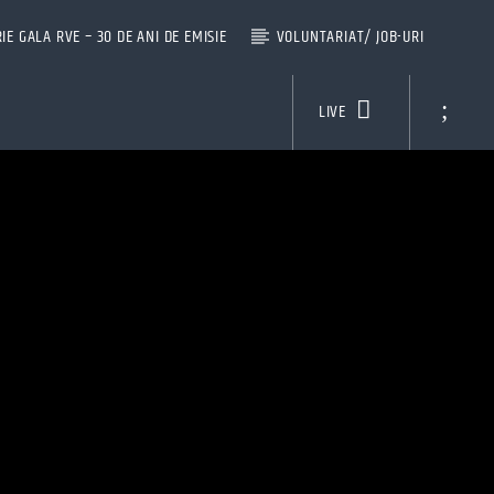
IE GALA RVE – 30 DE ANI DE EMISIE
VOLUNTARIAT/ JOB-URI
LIVE