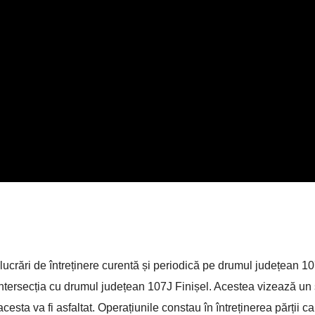
lucrări de întreținere curentă și periodică pe drumul județean 1
i intersecția cu drumul județean 107J Finișel. Acestea vizează un 
 acesta va fi asfaltat. Operațiunile constau în întreținerea părții c