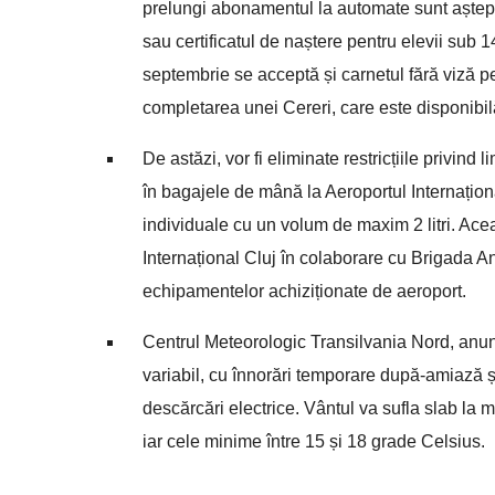
prelungi abonamentul la automate sunt aștepta
sau certificatul de naștere pentru elevii sub 
septembrie se acceptă și carnetul fără viză p
completarea unei Cereri, care este disponibil
De astăzi, vor fi eliminate restricțiile privind 
în bagajele de mână la Aeroportul Internațion
individuale cu un volum de maxim 2 litri. Ace
Internațional Cluj în colaborare cu Brigada An
echipamentelor achiziționate de aeroport.
Centrul Meteorologic Transilvania Nord, anunț
variabil, cu înnorări temporare după-amiază ș
descărcări electrice. Vântul va sufla slab la 
iar cele minime între 15 și 18 grade Celsius.