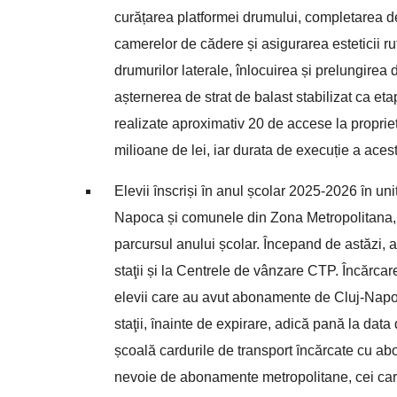
curățarea platformei drumului, completarea d
camerelor de cădere și asigurarea esteticii ru
drumurilor laterale, înlocuirea și prelungirea
așternerea de strat de balast stabilizat ca eta
realizate aproximativ 20 de accese la propriet
milioane de lei, iar durata de execuție a acest
Elevii ȋnscriși ȋn anul școlar 2025-2026 ȋn uni
Napoca și comunele din Zona Metropolitana, be
parcursul anului școlar. Începand de astăzi, 
staţii și la Centrele de vânzare CTP. Încărcar
elevii care au avut abonamente de Cluj-Napoc
staţii, ȋnainte de expirare, adică pană la data 
școală cardurile de transport ȋncărcate cu ab
nevoie de abonamente metropolitane, cei care 