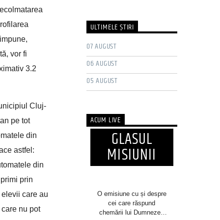
 decolmatarea
rofilarea
ULTIMELE ŞTIRI
o impune,
07 AUGUST
ă, vor fi
06 AUGUST
ximativ 3.2
05 AUGUST
nicipiul Cluj-
ACUM LIVE
an pe tot
GLASUL
omatele din
MISIUNII
ace astfel:
utomatele din
 primi prin
O emisiune cu și despre
 elevii care au
cei care răspund
 care nu pot
chemării lui Dumnezeu