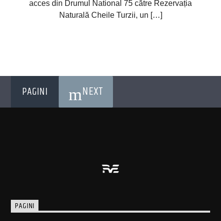
acces din Drumul National 75 către Rezervația
Naturală Cheile Turzii, un […]
NEXT
PAGINI
PAGINI