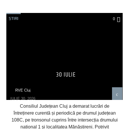
ȘTIRI
0
30 IULIE
RVE Cluj
IULIE 30, 2026
Consiliul Județean Cluj a demarat lucrări de
întreținere curentă și periodică pe drumul județean
108C, pe tronsonul cuprins între intersecția drumului
national 1 și localitatea Mănăstireni. Potrivit