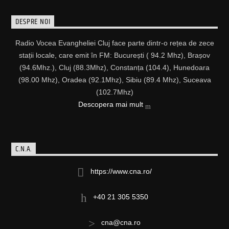
DESPRE NOI
Radio Vocea Evangheliei Cluj face parte dintr-o rețea de zece
stații locale, care emit în FM: București ( 94.2 Mhz), Brașov
(94.6Mhz.), Cluj (88.3Mhz), Constanța (104.4), Hunedoara
(98.00 Mhz), Oradea (92.1Mhz), Sibiu (89.4 Mhz), Suceava
(102.7Mhz)
Descopera mai mult
C.N.A.
https://www.cna.ro/
+40 21 305 5350
cna@cna.ro