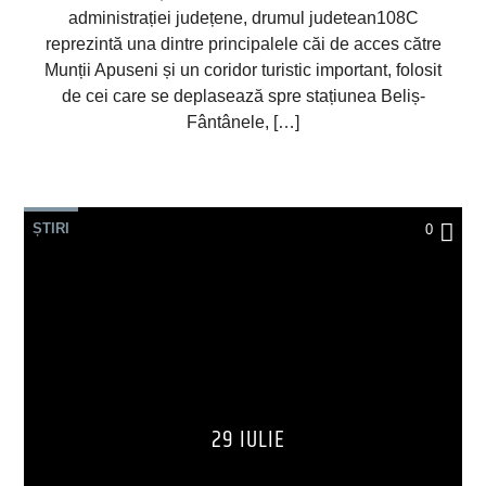
administrației județene, drumul judetean108C
reprezintă una dintre principalele căi de acces către
Munții Apuseni și un coridor turistic important, folosit
de cei care se deplasează spre stațiunea Beliș-
Fântânele, […]
ȘTIRI
0
29 IULIE