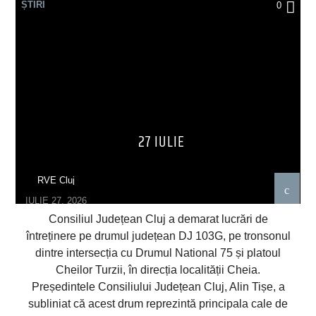
ȘTIRI
0
27 IULIE
RVE Cluj
IULIE 27, 2026
Consiliul Județean Cluj a demarat lucrări de
întreținere pe drumul județean DJ 103G, pe tronsonul
dintre intersecția cu Drumul National 75 și platoul
Cheilor Turzii, în direcția localității Cheia.
Președintele Consiliului Județean Cluj, Alin Tișe, a
subliniat că acest drum reprezintă principala cale de