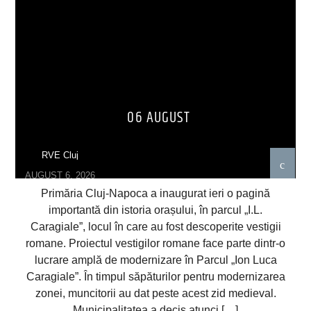
06 AUGUST
RVE Cluj
AUGUST 6, 2026
Primăria Cluj-Napoca a inaugurat ieri o pagină
importantă din istoria orașului, în parcul „I.L.
Caragiale”, locul în care au fost descoperite vestigii
romane. Proiectul vestigilor romane face parte dintr-o
lucrare amplă de modernizare în Parcul „Ion Luca
Caragiale”. În timpul săpăturilor pentru modernizarea
zonei, muncitorii au dat peste acest zid medieval.
Municipalitatea a decis atunci […]