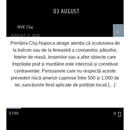
03 AUGUST
RVE Cluj
AUGUST 3, 2026
Primăria Cluj-Napoca atrage atenția că scuturarea de
la balcon sau de la fereastră a covoarelor, păturilor,
fețelor de masă, lenjeriilor sau a altor obiecte care
împrăștie praf și murdărie este interzisă și constituie
contravenție. Persoanele care nu respectă aceste
prevederi riscă amenzi cuprinse între 500 și 1.000 de
lei, sancțiunile fiind aplicate de polițiștii locali […]
ȘTIRI
0