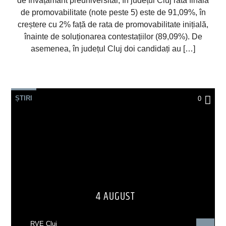
de învățământ preuniversitar, în județul Cluj rata finală
de promovabilitate (note peste 5) este de 91,09%, în
creștere cu 2% față de rata de promovabilitate inițială,
înainte de soluționarea contestațiilor (89,09%). De
asemenea, în județul Cluj doi candidați au […]
ȘTIRI
0
4 AUGUST
RVE Cluj