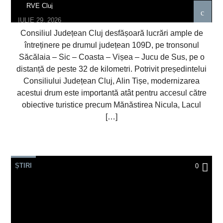
RVE Cluj
IULIE 29, 2026
Consiliul Județean Cluj desfășoară lucrări ample de
întreținere pe drumul județean 109D, pe tronsonul
Săcălaia – Sic – Coasta – Vișea – Jucu de Sus, pe o
distanță de peste 32 de kilometri. Potrivit președintelui
Consiliului Județean Cluj, Alin Tișe, modernizarea
acestui drum este importantă atât pentru accesul către
obiective turistice precum Mănăstirea Nicula, Lacul
[…]
ȘTIRI
0