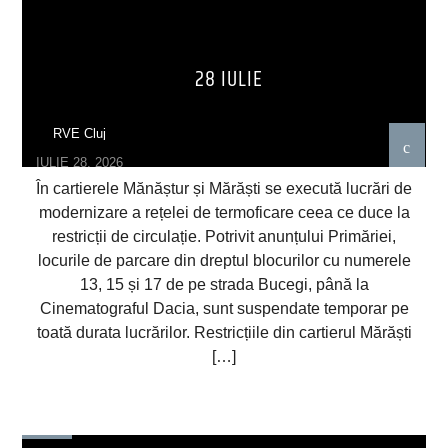
28 IULIE
RVE Cluj
IULIE 28, 2026
În cartierele Mănăștur și Mărăști se execută lucrări de
modernizare a rețelei de termoficare ceea ce duce la
restricții de circulație. Potrivit anunțului Primăriei,
locurile de parcare din dreptul blocurilor cu numerele
13, 15 și 17 de pe strada Bucegi, până la
Cinematograful Dacia, sunt suspendate temporar pe
toată durata lucrărilor. Restricțiile din cartierul Mărăști
[…]