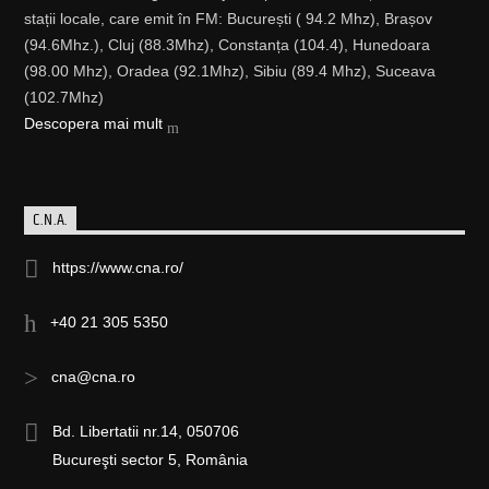
stații locale, care emit în FM: București ( 94.2 Mhz), Brașov
(94.6Mhz.), Cluj (88.3Mhz), Constanța (104.4), Hunedoara
(98.00 Mhz), Oradea (92.1Mhz), Sibiu (89.4 Mhz), Suceava
(102.7Mhz)
Descopera mai mult
C.N.A.
https://www.cna.ro/
+40 21 305 5350
cna@cna.ro
Bd. Libertatii nr.14, 050706
Bucureşti sector 5, România