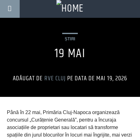
ȘTIRI
19 MAI
ADĂUGAT DE
RVE CLUJ
PE DATA DE MAI 19, 2026
Până în 22 mai, Primăria Cluj-Napoca organizează
concursul „Curățenie Generală”, pentru a încuraja
asociațiile de proprietari sau locatari să transforme
spațiile din jurul blocurilor în locuri mai îngrijite, mai verzi