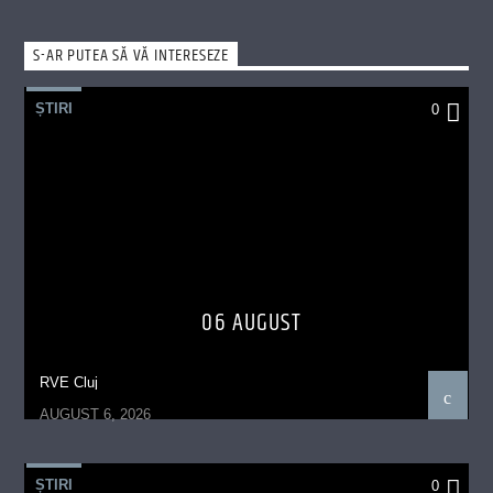
S-AR PUTEA SĂ VĂ INTERESEZE
ȘTIRI
0
06 AUGUST
RVE Cluj
AUGUST 6, 2026
ȘTIRI
0