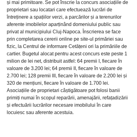
și mai primitoare. Se pot înscrie la concurs asociațiile de
proprietari sau locatari care efectuează lucrări de
întreținere a spațiilor verzi, a parcărilor și a terenurilor
aferente imobilelor aparținând domeniului public sau
privat al municipiului Cluj-Napoca. Înscrierea se face
prin completarea cererii online pe site-ul primăriei sau
fizic, la Centrul de informare Cetățeni ori la primăriile de
cartier. Bugetul alocat pentru acest concurs este peste 1
milion de lei net, distribuit astfel: 64 premii I, fiecare în
valoare de 3.200 lei; 64 premii II, fiecare în valoare de
2.700 lei; 128 premii III, fiecare în valoare de 2.200 lei și
320 de mențiuni, fiecare în valoare de 1.700 lei.
Asociațiile de proprietari câștigătoare pot folosi banii
primiți numai în scopul reparării, amenajării, refațadizării
și efectuării lucrărilor necesare imobilului în care
locuiesc sau aferente acestuia.