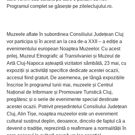
Programul complet se găsește pe zileleclujului.ro.
Muzeele aflate în subordinea Consiliului Județean Cluj
vor participa și în acest an la cea de-a XXII – a ediție a
evenimentului european Noaptea Muzeelor. Cu acest
prilej, Muzeul Etnografic al Transilvaniei și Muzeul de
Artă Cluj-Napoca așteaptă vizitatori sâmbătă, 23 mai, cu
expoziții și activități specifice dedicate acestei ocazii,
accesul fiind gratuit. De asemenea, pe lângă expozițiile
înscrise în programul lunii mai, muzeele și Centrul
Național de Informare și Promovare Turistică Cluj,
pregătesc și o serie de evenimente special destinate
acestei ocazii. Potrivit președintelui Consiliului Județean
Cluj, Alin Tișe, noaptea muzeelor este un eveniment
cultural susținut deplin, deoarece, dincolo de faptul că a
devenit o tradiție, reprezintă o reafirmare a normalității în