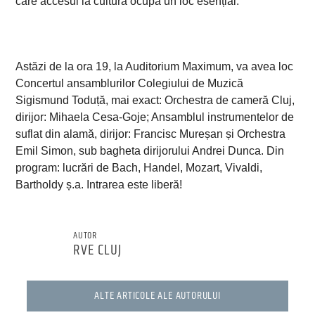
care accesul la cultură ocupă un loc esențial.
Astăzi de la ora 19, la Auditorium Maximum, va avea loc
Concertul ansamblurilor Colegiului de Muzică
Sigismund Toduță, mai exact: Orchestra de cameră Cluj,
dirijor: Mihaela Cesa-Goje; Ansamblul instrumentelor de
suflat din alamă, dirijor: Francisc Mureșan și Orchestra
Emil Simon, sub bagheta dirijorului Andrei Dunca. Din
program: lucrări de Bach, Handel, Mozart, Vivaldi,
Bartholdy ș.a. Intrarea este liberă!
AUTOR
RVE CLUJ
ALTE ARTICOLE ALE AUTORULUI