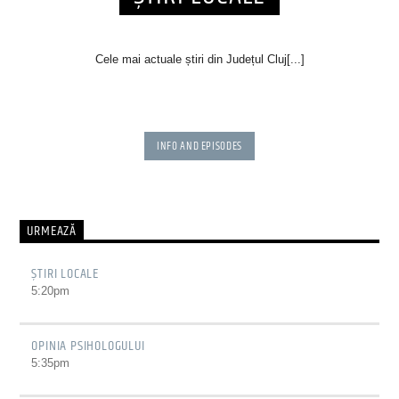
Cele mai actuale știri din Județul Cluj[...]
INFO AND EPISODES
URMEAZĂ
ȘTIRI LOCALE
5:20
pm
OPINIA PSIHOLOGULUI
5:35
pm