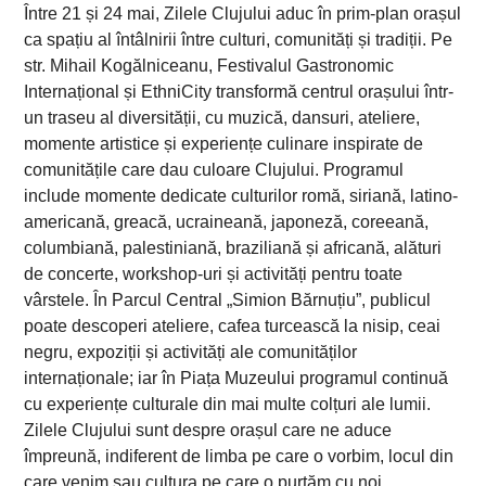
Între 21 și 24 mai, Zilele Clujului aduc în prim-plan orașul
ca spațiu al întâlnirii între culturi, comunități și tradiții. Pe
str. Mihail Kogălniceanu, Festivalul Gastronomic
Internațional și EthniCity transformă centrul orașului într-
un traseu al diversității, cu muzică, dansuri, ateliere,
momente artistice și experiențe culinare inspirate de
comunitățile care dau culoare Clujului. Programul
include momente dedicate culturilor romă, siriană, latino-
americană, greacă, ucraineană, japoneză, coreeană,
columbiană, palestiniană, braziliană și africană, alături
de concerte, workshop-uri și activități pentru toate
vârstele. În Parcul Central „Simion Bărnuțiu”, publicul
poate descoperi ateliere, cafea turcească la nisip, ceai
negru, expoziții și activități ale comunităților
internaționale; iar în Piața Muzeului programul continuă
cu experiențe culturale din mai multe colțuri ale lumii.
Zilele Clujului sunt despre orașul care ne aduce
împreună, indiferent de limba pe care o vorbim, locul din
care venim sau cultura pe care o purtăm cu noi.