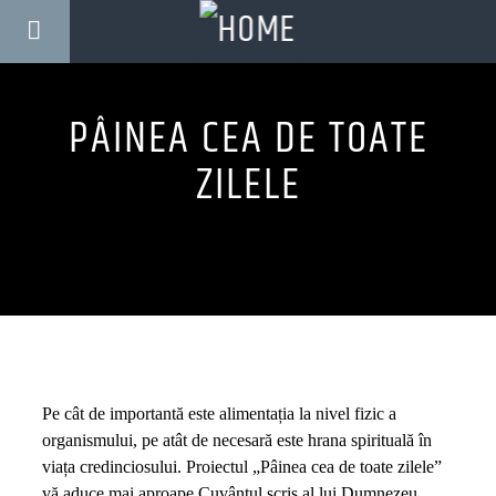
PÂINEA CEA DE TOATE
ZILELE
Pe cât de importantă este alimentația la nivel fizic a
organismului, pe atât de necesară este hrana spirituală în
viața credinciosului. Proiectul „Pâinea cea de toate zilele”
vă aduce mai aproape Cuvântul scris al lui Dumnezeu,