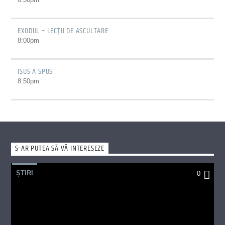
EXODUL – LECȚII DE ASCULTARE
8:00
pm
ISUS A SPUS
8:50
pm
S-AR PUTEA SĂ VĂ INTERESEZE
ȘTIRI
0