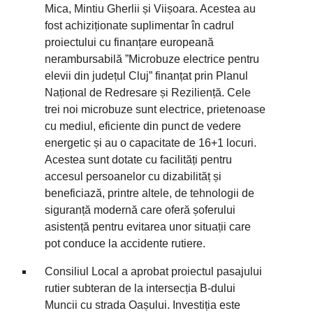
Mica, Mintiu Gherlii și Viișoara. Acestea au
fost achiziționate suplimentar în cadrul
proiectului cu finanțare europeană
nerambursabilă ”Microbuze electrice pentru
elevii din județul Cluj” finanțat prin Planul
Național de Redresare și Reziliență. Cele
trei noi microbuze sunt electrice, prietenoase
cu mediul, eficiente din punct de vedere
energetic și au o capacitate de 16+1 locuri.
Acestea sunt dotate cu facilități pentru
accesul persoanelor cu dizabilităț și
beneficiază, printre altele, de tehnologii de
siguranță modernă care oferă șoferului
asistență pentru evitarea unor situații care
pot conduce la accidente rutiere.
Consiliul Local a aprobat proiectul pasajului
rutier subteran de la intersecția B-dului
Muncii cu strada Oașului. Investiția este