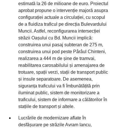
estimată la 26 de milioane de euro. Proiectul
aprobat propune o intervenție majoră asupra
configurației actuale a circulației, cu scopul
de a fluidiza traficul pe direcția Bulevardului
Muncii. Astfel, reconfigurarea intersecției
străzii Oașului cu Bd. Muncii implică:
construirea unui pasaj subteran de 275 m,
construirea unui pod peste Pârâul Chinteni,
realizarea a 444 m de șine de tramvai,
reabilitarea carosabilului și amenajarea de
trotuare, spații verzi, stații de transport public
și insule separatoare. De asemenea,
siguranța traficului va fi îmbunătățită prin
iluminat public, sistem de monitorizare a
traficului, sistem de informare a călătorilor în
stațiile de transport și altele.
Lucrările de modernizare aflate în
desfășurare pe străzile Avram Iancu,