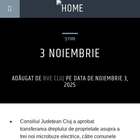
ȘTIRI
3 NOIEMBRIE
ADĂUGAT DE
RVE CLUJ
PE DATA DE NOIEMBRIE 3,
2025
Consiliul Județean Cluj a aprobat
transferarea dreptului de proprietate asupra a
trei noi microbuze electrice, către comunele