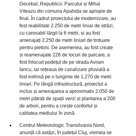
Decebal, Republicii, Parcului și Mihai
Viteazu din comuna Apahida se apropie de
final. În cadrul proiectului de modernizare, au
fost reabilitate 2.250 de metri liniar de străzi,
cu carosabil lărgit la 6 metri, și au fost
amenajați 2.250 de metri liniari de trotuare
pentru pietoni. De asemenea, au fost create
și reamenajate 228 de locuri de parcare, a
fost înlocuit podețul de pe strada Avram
Iancu, iar rețeaua de canalizare pluvială a
fost extinsă pe o lungime de 1.270 de metri
liniari. Pe lângă infrastructură, proiectul a
inclus și amenajarea a aproximativ 2.050 de
metri pătrați de spații verzi și plantarea a 200
de arbori, pentru a crește confortul și
calitatea mediului în zonă.
Centrul Meteorologic Transilvania Nord,
anunță că astăzi, în județul Cluj, vremea se