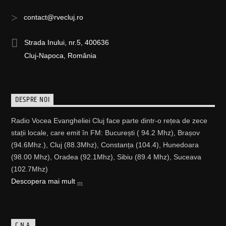
contact@rvecluj.ro
Strada Inului, nr.5, 400636
Cluj-Napoca, România
DESPRE NOI
Radio Vocea Evangheliei Cluj face parte dintr-o rețea de zece
stații locale, care emit în FM: București ( 94.2 Mhz), Brașov
(94.6Mhz.), Cluj (88.3Mhz), Constanța (104.4), Hunedoara
(98.00 Mhz), Oradea (92.1Mhz), Sibiu (89.4 Mhz), Suceava
(102.7Mhz)
Descopera mai mult
C.N.A.