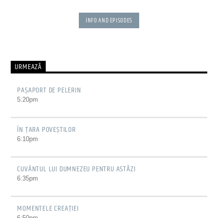
INFO AND EPISODES
URMEAZĂ
PAŞAPORT DE PELERIN
5:20
pm
ÎN ŢARA POVEŞTILOR
6:10
pm
CUVÂNTUL LUI DUMNEZEU PENTRU ASTĂZI
6:35
pm
MOMENTELE CREAȚIEI
6:50
pm