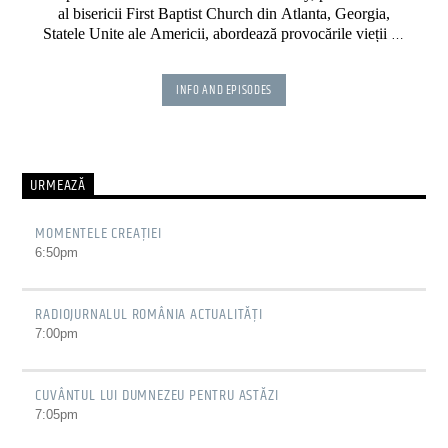
al bisericii First Baptist Church din Atlanta, Georgia,
Statele Unite ale Americii, abordează provocările vieții de
credință într-o manieră actuală și contemporană, bazându-
se pe nevoile credinciosului din societatea secolului 21.
INFO AND EPISODES
URMEAZĂ
MOMENTELE CREAȚIEI
6:50
pm
RADIOJURNALUL ROMÂNIA ACTUALITĂȚI
7:00
pm
CUVÂNTUL LUI DUMNEZEU PENTRU ASTĂZI
7:05
pm