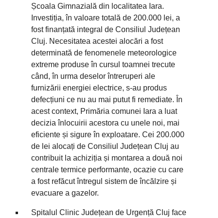
Școala Gimnazială din localitatea Iara.
Investiția, în valoare totală de 200.000 lei, a
fost finanțată integral de Consiliul Județean
Cluj. Necesitatea acestei alocări a fost
determinată de fenomenele meteorologice
extreme produse în cursul toamnei trecute
când, în urma deselor întreruperi ale
furnizării energiei electrice, s-au produs
defecțiuni ce nu au mai putut fi remediate. În
acest context, Primăria comunei Iara a luat
decizia înlocuirii acestora cu unele noi, mai
eficiente și sigure în exploatare. Cei 200.000
de lei alocați de Consiliul Județean Cluj au
contribuit la achiziția și montarea a două noi
centrale termice performante, ocazie cu care
a fost refăcut întregul sistem de încălzire și
evacuare a gazelor.
Spitalul Clinic Județean de Urgență Cluj face