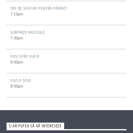
180 DE SFATURI PENTRU PĂRINȚI
7:15
pm
SURPRIZE MUZICALE
7:30
pm
PAŞI SPRE VIAŢĂ
8:00
pm
ISUS A SPUS
8:50
pm
S-AR PUTEA SĂ VĂ INTERESEZE