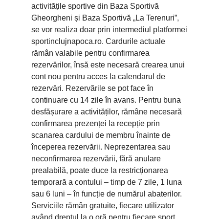
activitățile sportive din Baza Sportivă
Gheorgheni și Baza Sportivă „La Terenuri”,
se vor realiza doar prin intermediul platformei
sportinclujnapoca.ro. Cardurile actuale
rămân valabile pentru confirmarea
rezervărilor, însă este necesară crearea unui
cont nou pentru acces la calendarul de
rezervări. Rezervările se pot face în
continuare cu 14 zile în avans. Pentru buna
desfășurare a activităților, rămâne necesară
confirmarea prezenței la recepție prin
scanarea cardului de membru înainte de
începerea rezervării. Neprezentarea sau
neconfirmarea rezervării, fără anulare
prealabilă, poate duce la restricționarea
temporară a contului – timp de 7 zile, 1 luna
sau 6 luni – în funcție de numărul abaterilor.
Serviciile rămân gratuite, fiecare utilizator
având dreptul la o oră pentru fiecare sport.