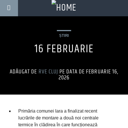
ȘTIRI
16 FEBRUARIE
ADĂUGAT DE
RVE CLUJ
PE DATA DE FEBRUARIE 16,
2026
Primăria comunei Iara a finalizat recent
lucrările de montare a două noi centrale
termice în clădirea în care funcționează