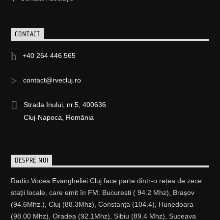
CONTACT
+40 264 446 565
contact@rvecluj.ro
Strada Inului, nr.5, 400636
Cluj-Napoca, România
DESPRE NOI
Radio Vocea Evangheliei Cluj face parte dintr-o rețea de zece
stații locale, care emit în FM: București ( 94.2 Mhz), Brașov
(94.6Mhz.), Cluj (88.3Mhz), Constanța (104.4), Hunedoara
(98.00 Mhz), Oradea (92.1Mhz), Sibiu (89.4 Mhz), Suceava