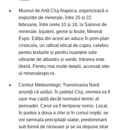
Muzeul de Artă Cluj-Napoca, organizează o
expoziție de minerale, între 20 și 22
februarie, între orele 10 și 18, la Salonul de
minerale, bijuterii, geme și fosile, Mineral
Expo. Ediția din acest an aduce în prim-plan
crisocola, un rafinat silicat de cupru, celebru
pentru texturile și pentru nuanțele sale
vibrante de albastru și verde. Intrarea este
liberă. Pentru mai multe detalii, accesați site-
ul mineralexpo.ro.
Centrul Meteorologic Transilvania Nord
anunță că astăzi, în județul Cluj, vremea va fi
ușor mai caldă decât normalul termic al
perioadei. Cerul va fi temporar noros. Local,
în partea a doua a zilei și în cursul nopții, se
vor semnala precipitații slabe, predominant
sub formă de ninsoare și se va depune strat