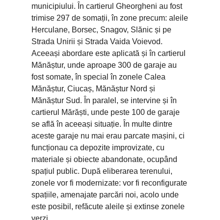
municipiului. În cartierul Gheorgheni au fost
trimise 297 de somații, în zone precum: aleile
Herculane, Borsec, Snagov, Slănic și pe
Strada Unirii și Strada Vaida Voievod.
Aceeași abordare este aplicată și în cartierul
Mănăștur, unde aproape 300 de garaje au
fost somate, în special în zonele Calea
Mănăștur, Ciucaș, Mănăștur Nord și
Mănăștur Sud. În paralel, se intervine și în
cartierul Mărăști, unde peste 100 de garaje
se află în aceeași situație. În multe dintre
aceste garaje nu mai erau parcate mașini, ci
funcționau ca depozite improvizate, cu
materiale și obiecte abandonate, ocupând
spațiul public. După eliberarea terenului,
zonele vor fi modernizate: vor fi reconfigurate
spațiile, amenajate parcări noi, acolo unde
este posibil, refăcute aleile și extinse zonele
verzi.