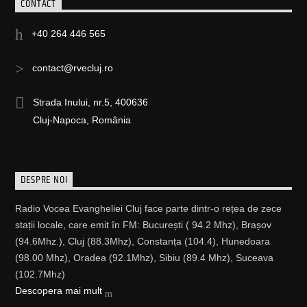
CONTACT
+40 264 446 565
contact@rvecluj.ro
Strada Inului, nr.5, 400636
Cluj-Napoca, România
DESPRE NOI
Radio Vocea Evangheliei Cluj face parte dintr-o rețea de zece
stații locale, care emit în FM: București ( 94.2 Mhz), Brașov
(94.6Mhz.), Cluj (88.3Mhz), Constanța (104.4), Hunedoara
(98.00 Mhz), Oradea (92.1Mhz), Sibiu (89.4 Mhz), Suceava
(102.7Mhz)
Descopera mai mult