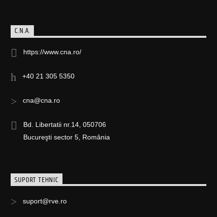
C.N.A.
https://www.cna.ro/
+40 21 305 5350
cna@cna.ro
Bd. Libertatii nr.14, 050706
Bucureşti sector 5, România
SUPORT TEHNIC
suport@rve.ro