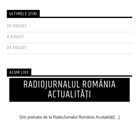
ULTIMELE ŞTIRI
05 AUGUST
4 AUGUST
03 AUGUST
ACUM LIVE
RADIOJURNALUL ROMÂNIA
ACTUALITĂȚI
Știri preluate de la RadioJurnalul România Acutalități[...]