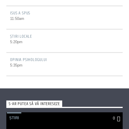
ISUS A SPUS
11:50
am
ȘTIRI LOCALE
5:20
pm
OPINIA PSIHOLOGULUI
5:35
pm
S-AR PUTEA SĂ VĂ INTERESEZE
ȘTIRI
0