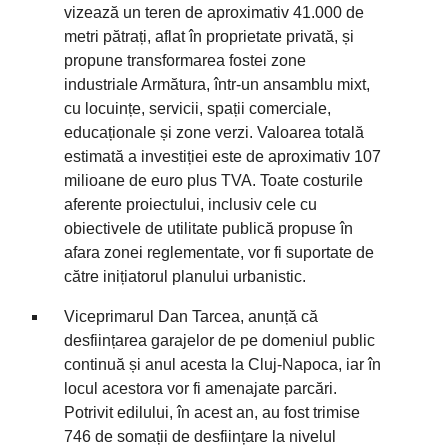
vizează un teren de aproximativ 41.000 de
metri pătrați, aflat în proprietate privată, și
propune transformarea fostei zone
industriale Armătura, într-un ansamblu mixt,
cu locuințe, servicii, spații comerciale,
educaționale și zone verzi. Valoarea totală
estimată a investiției este de aproximativ 107
milioane de euro plus TVA. Toate costurile
aferente proiectului, inclusiv cele cu
obiectivele de utilitate publică propuse în
afara zonei reglementate, vor fi suportate de
către inițiatorul planului urbanistic.
Viceprimarul Dan Tarcea, anunță că
desființarea garajelor de pe domeniul public
continuă și anul acesta la Cluj-Napoca, iar în
locul acestora vor fi amenajate parcări.
Potrivit edilului, în acest an, au fost trimise
746 de somații de desființare la nivelul