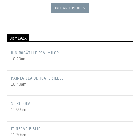
INFO AND EPISODES
URMEAZĂ
DIN BOGĂȚIILE PSALMILOR
10:20
am
PÂINEA CEA DE TOATE ZILELE
10:40
am
ȘTIRI LOCALE
11:00
am
ITINERAR BIBLIC
11:20
am