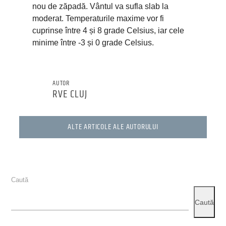
nou de zăpadă. Vântul va sufla slab la
moderat. Temperaturile maxime vor fi
cuprinse între 4 și 8 grade Celsius, iar cele
minime între -3 și 0 grade Celsius.
AUTOR
RVE CLUJ
ALTE ARTICOLE ALE AUTORULUI
Caută
Caută