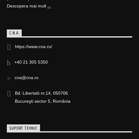
Descopera mai mult
C.N.A.
https://www.cna.ro/
+40 21 305 5350
cna@cna.ro
Bd. Libertatii nr.14, 050706
Bucureşti sector 5, România
SUPORT TEHNIC