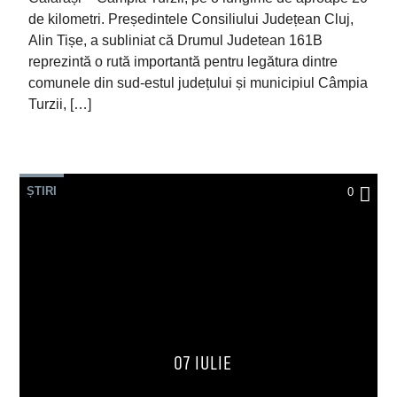
de kilometri. Președintele Consiliului Județean Cluj,
Alin Tișe, a subliniat că Drumul Judetean 161B
reprezintă o rută importantă pentru legătura dintre
comunele din sud-estul județului și municipiul Câmpia
Turzii, […]
ȘTIRI
0
07 IULIE