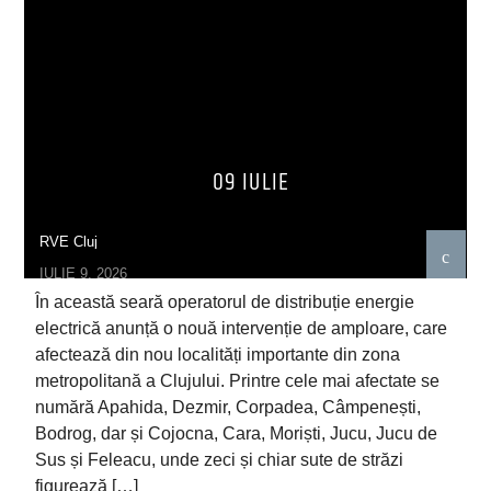
09 IULIE
RVE Cluj
IULIE 9, 2026
În această seară operatorul de distribuție energie
electrică anunță o nouă intervenție de amploare, care
afectează din nou localități importante din zona
metropolitană a Clujului. Printre cele mai afectate se
numără Apahida, Dezmir, Corpadea, Câmpenești,
Bodrog, dar și Cojocna, Cara, Moriști, Jucu, Jucu de
Sus și Feleacu, unde zeci și chiar sute de străzi
figurează […]