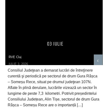
03 IULIE
RVE Cluj
IULIE 3, 2026
Consiliul Judeţean a demarat lucrări de întreţinere
curentă şi periodică pe sectorul de drum Gura Râșca
– Someșu Rece, situat pe drumul judeţean 107N.
Aflate în plină derulare, lucrările vizează un sector în
lungime de peste 7,3 kilometri. Potrivit președintelui
Consiliului Județean, Alin Tișe, sectorul de drum Gura
Râșca – Someșu Rece are o importanță […]