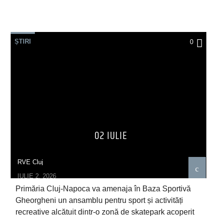
ȘTIRI
0
02 IULIE
RVE Cluj
IULIE 2, 2026
Primăria Cluj-Napoca va amenaja în Baza Sportivă
Gheorgheni un ansamblu pentru sport și activități
recreative alcătuit dintr-o zonă de skatepark acoperit