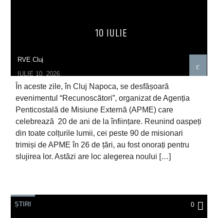
10 IULIE
RVE Cluj
IULIE 10, 2026
În aceste zile, în Cluj Napoca, se desfășoară
evenimentul “Recunoscători”, organizat de Agenția
Penticostală de Misiune Externă (APME) care
celebrează 20 de ani de la înființare. Reunind oaspeți
din toate colțurile lumii, cei peste 90 de misionari
trimiși de APME în 26 de țări, au fost onorați pentru
slujirea lor. Astăzi are loc alegerea noului […]
ȘTIRI
0