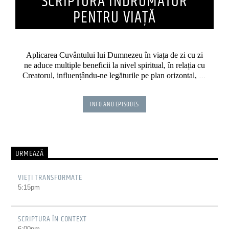
SCRIPTURA ÎNDRUMĂTOR
PENTRU VIAȚĂ
Aplicarea Cuvântului lui Dumnezeu în viața de zi cu zi
ne aduce multiple beneficii la nivel spiritual, în relația cu
Creatorul, influențându-ne legăturile pe plan orizontal, cu
semenii noștri.
INFO AND EPISODES
URMEAZĂ
VIEȚI TRANSFORMATE
5:15
pm
SCRIPTURA ÎN CONTEXT
6:00
pm