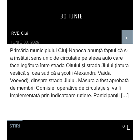
30 IUNIE
RVE Cluj
IUNIE 30, 2026
Primăria municipiului Cluj-Napoca anunță faptul că s-
a instituit sens unic de circulație pe aleea auto care
face legătura între strada Oltului și strada Jiului (latura
vestică și cea sudică a școlii Alexandru Vaida
Voevod), dinspre strada Jiului. Măsura a fost aprobată
de membrii Comisiei operative de circulație și va fi
implementată prin indicatoare rutiere. Participanții […]
ȘTIRI
0