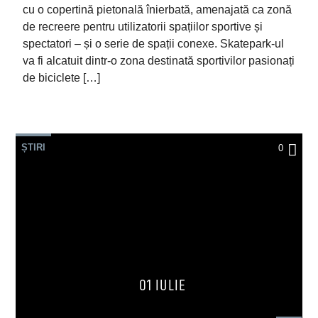
cu o copertină pietonală înierbată, amenajată ca zonă
de recreere pentru utilizatorii spațiilor sportive și
spectatori – și o serie de spații conexe. Skatepark-ul
va fi alcatuit dintr-o zona destinată sportivilor pasionați
de biciclete […]
ȘTIRI
0
01 IULIE