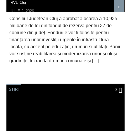
RVE Cluj
IULIE 2, 2026
Consiliul Județean Cluj a aprobat alocarea a 10,935
milioane de lei din fondul de rezervă pentru 37 de
comune din județ. Fondurile vor fi folosite pentru
finanțarea unor investiții urgente în infrastructura
locală, cu accent pe educație, drumuri și utilități. Banii
vor susține reabilitarea și modernizarea unor școli și
grădinițe, lucrări la drumuri comunale și […]
ȘTIRI
0