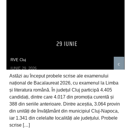
29 IUNIE
RVE Cluj
IUNIE 29, 2026
Astăzi au început probele scrise ale examenului
național de Bacalaureat 2026, cu examenul la Limba
și literatura română. În județul Cluj participă 4.405
candidați, dintre care 4.017 din promoția curentă și
388 din seriile anterioare. Dintre aceștia, 3.064 provin
din unități de învățământ din municipiul Cluj-Napoca,
iar 1.341 din celelalte localități ale județului. Probele
scrise […]