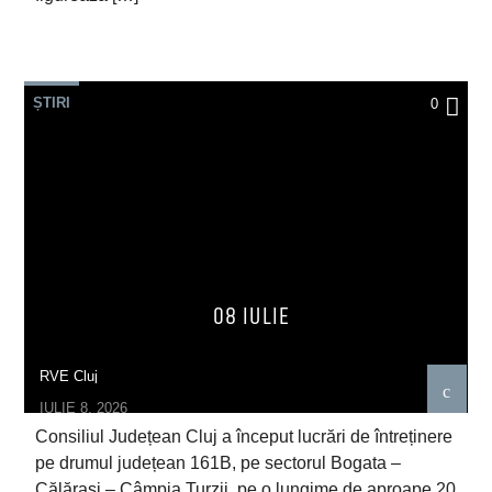
ȘTIRI
0
08 IULIE
RVE Cluj
IULIE 8, 2026
Consiliul Județean Cluj a început lucrări de întreținere
pe drumul județean 161B, pe sectorul Bogata –
Călărași – Câmpia Turzii, pe o lungime de aproape 20