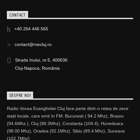
CONTACT
+40 264 446 565
contact@rvecluj.ro
Strada Inului, nr.5, 400636
Cluj-Napoca, România
DESPRE NOI
Radio Vocea Evangheliei Cluj face parte dintr-o rețea de zece
stații locale, care emit în FM: București ( 94.2 Mhz), Brașov
(94.6Mhz.), Cluj (88.3Mhz), Constanța (104.4), Hunedoara
(98.00 Mhz), Oradea (92.1Mhz), Sibiu (89.4 Mhz), Suceava
(102.7Mhz)