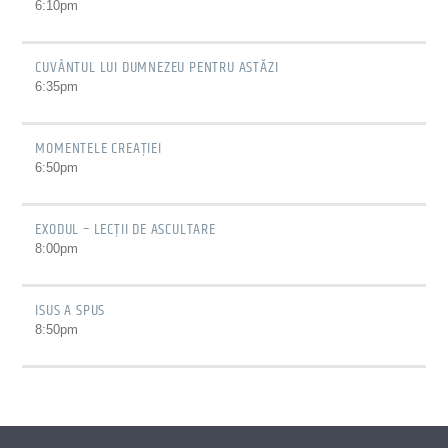
6:10
pm
CUVÂNTUL LUI DUMNEZEU PENTRU ASTĂZI
6:35
pm
MOMENTELE CREAȚIEI
6:50
pm
EXODUL – LECȚII DE ASCULTARE
8:00
pm
ISUS A SPUS
8:50
pm