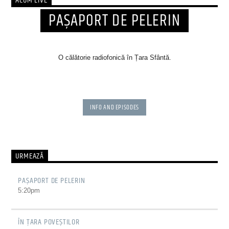
ACUM LIVE
PAŞAPORT DE PELERIN
O călătorie radiofonică în Țara Sfântă.
INFO AND EPISODES
URMEAZĂ
PAŞAPORT DE PELERIN
5:20
pm
ÎN ŢARA POVEŞTILOR