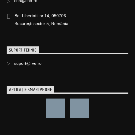
cna@cna.ro
Bd. Libertatii nr.14, 050706
Bucureşti sector 5, România
SUPORT TEHNIC
suport@rve.ro
APLICAȚIE SMARTPHONE