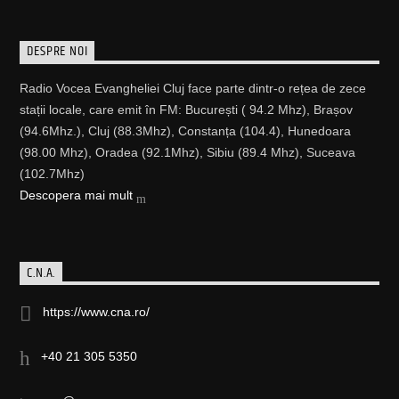
DESPRE NOI
Radio Vocea Evangheliei Cluj face parte dintr-o rețea de zece
stații locale, care emit în FM: București ( 94.2 Mhz), Brașov
(94.6Mhz.), Cluj (88.3Mhz), Constanța (104.4), Hunedoara
(98.00 Mhz), Oradea (92.1Mhz), Sibiu (89.4 Mhz), Suceava
(102.7Mhz)
Descopera mai mult
C.N.A.
https://www.cna.ro/
+40 21 305 5350