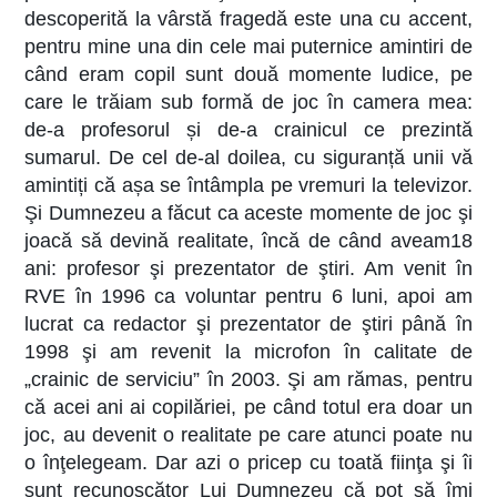
descoperită la vârstă fragedă este una cu accent,
pentru mine una din cele mai puternice amintiri de
când eram copil sunt două momente ludice, pe
care le trăiam sub formă de joc în camera mea:
de-a profesorul și de-a crainicul ce prezintă
sumarul. De cel de-al doilea, cu siguranță unii vă
amintiți că așa se întâmpla pe vremuri la televizor.
Şi Dumnezeu a făcut ca aceste momente de joc şi
joacă să devină realitate, încă de când aveam18
ani: profesor şi prezentator de ştiri. Am venit în
RVE în 1996 ca voluntar pentru 6 luni, apoi am
lucrat ca redactor şi prezentator de ştiri până în
1998 şi am revenit la microfon în calitate de
„crainic de serviciu” în 2003. Şi am rămas, pentru
că acei ani ai copilăriei, pe când totul era doar un
joc, au devenit o realitate pe care atunci poate nu
o înţelegeam. Dar azi o pricep cu toată fiinţa şi îi
sunt recunoscător Lui Dumnezeu că pot să îmi