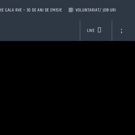
IE GALA RVE – 30 DE ANI DE EMISIE
VOLUNTARIAT/ JOB-URI
LIVE