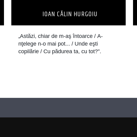
IOAN CĂLIN HURGOIU
Astăzi, chiar de m-aş întoarce / A-
„
nţelege n-o mai pot... / Unde eşti
copilărie / Cu pădurea ta, cu tot?”.